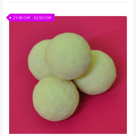
Preisspanne: 21.00 CHF bis 52.50 CHF
21.00
CHF
–
52.50
CHF