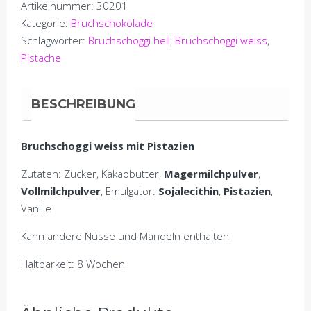
Artikelnummer:
30201
Pistache
Kategorie:
Bruchschokolade
(100
Schlagwörter:
Bruchschoggi hell
,
Bruchschoggi weiss
,
Gramm)
Pistache
Menge
BESCHREIBUNG
Bruchschoggi weiss mit Pistazien
Zutaten: Zucker, Kakaobutter,
Magermilchpulver
,
Vollmilchpulver
, Emulgator:
Sojalecithin
,
Pistazien
,
Vanille
Kann andere Nüsse und Mandeln enthalten
Haltbarkeit: 8 Wochen