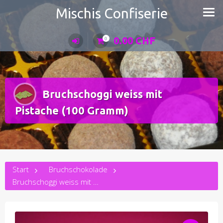
Zum
Mischis Confiserie
Inhalt
springen
0.00
CHF
0
Bruchschoggi weiss mit
Pistache (100 Gramm)
Start
Bruchschokolade
Bruchschoggi weiss mit Pistache (100 Gramm)