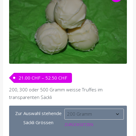
Preisspanne: 21.00 CHF bis 52.
21.00
CHF
–
52.50
CHF
200, 300 oder 500 Gramm weisse Truffes im
transparenten Säckli
Zur Auswahl stehende
Säckli Grössen
ZURÜCKSETZEN