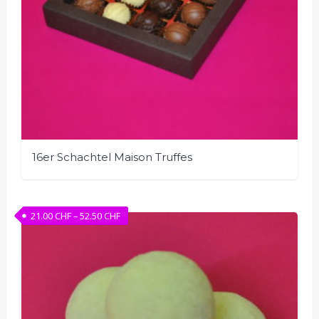
16er Schachtel Maison Truffes
Preisspanne: 21.00 CHF bis 52.50 CHF
21.00
CHF
–
52.50
CHF