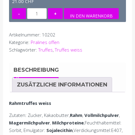
21.00
CHF
Truffes
IN DEN WARENKORB
weiss
(200
-
Artikelnummer:
10202
500
Kategorie:
Pralines offen
Gramm)
Schlagwörter:
Truffes
,
Truffes weiss
Menge
BESCHREIBUNG
ZUSÄTZLICHE INFORMATIONEN
Rahmtruffes weiss
Zutaten: Zucker, Kakaobutter,
Rahm
,
Vollmilchpulver
,
Magermilchpulver
,
Milchproteine
,Feuchthaltemittel:
Sorbit, Emulgator:
Sojalecithin
,Verdickungsmittel:E407,