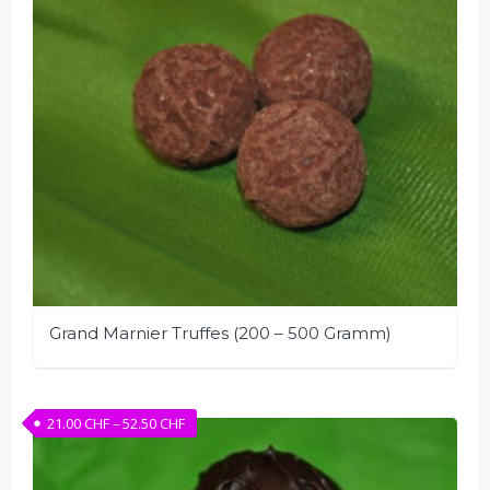
Die
Optionen
können
auf
der
Produktseite
gewählt
werden
Grand Marnier Truffes (200 – 500 Gramm)
Dieses
Produkt
Preisspanne: 21.00 CHF bis 52.50 CHF
21.00
CHF
–
52.50
CHF
weist
mehrere
Varianten